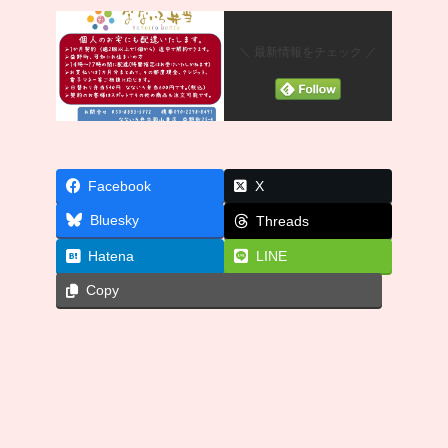
＼ 最新情報をチェック ／
Facebook
X
Bluesky
Threads
Hatena
LINE
Copy